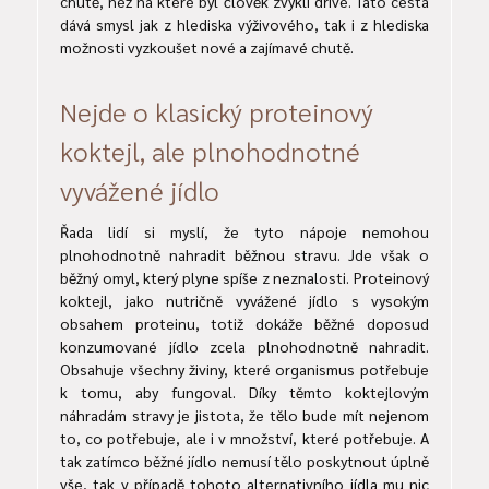
chutě, než na které byl člověk zvyklí dříve. Tato cesta
dává smysl jak z hlediska výživového, tak i z hlediska
možnosti vyzkoušet nové a zajímavé chutě.
Nejde o klasický proteinový
koktejl, ale plnohodnotné
vyvážené jídlo
Řada lidí si myslí, že tyto nápoje nemohou
plnohodnotně nahradit běžnou stravu. Jde však o
běžný omyl, který plyne spíše z neznalosti. Proteinový
koktejl, jako nutričně vyvážené jídlo s vysokým
obsahem proteinu, totiž dokáže běžné doposud
konzumované jídlo zcela plnohodnotně nahradit.
Obsahuje všechny živiny, které organismus potřebuje
k tomu, aby fungoval. Díky těmto koktejlovým
náhradám stravy je jistota, že tělo bude mít nejenom
to, co potřebuje, ale i v množství, které potřebuje. A
tak zatímco běžné jídlo nemusí tělo poskytnout úplně
vše, tak v případě tohoto alternativního jídla mu nic