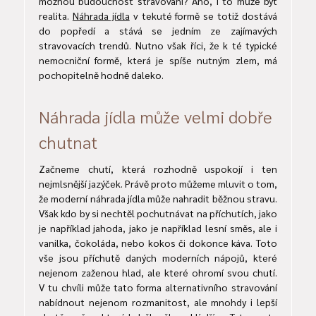
možnou budoucnost stravování? Ano, i to může být
realita.
Náhrada jídla
v tekuté formě se totiž dostává
do popředí a stává se jedním ze zajímavých
stravovacích trendů. Nutno však říci, že k té typické
nemocniční formě, která je spíše nutným zlem, má
pochopitelně hodně daleko.
Náhrada jídla může velmi dobře
chutnat
Začneme chutí, která rozhodně uspokojí i ten
nejmlsnější jazýček. Právě proto můžeme mluvit o tom,
že moderní náhrada jídla může nahradit běžnou stravu.
Však kdo by si nechtěl pochutnávat na příchutích, jako
je například jahoda, jako je například lesní směs, ale i
vanilka, čokoláda, nebo kokos či dokonce káva. Toto
vše jsou příchutě daných moderních nápojů, které
nejenom zaženou hlad, ale které ohromí svou chutí.
V tu chvíli může tato forma alternativního stravování
nabídnout nejenom rozmanitost, ale mnohdy i lepší