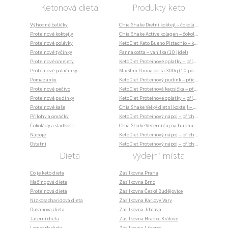
Ketonová dieta
Produkty keto
Výhodné balíčky
Chia Shake Dietní koktejl – čokoláda (10 jídel)
Proteinové koktejly
Chia Shake Active kolagen – čokoláda (30 porcí)
Proteinové polévky
KetoDiet Keto Bueno Pistachio – křupavé oplatky (7 porcí)
Proteinové tyčinky
Panna cotta – vanilka (10 jídel)
Proteinové omelety
KetoDiet Proteinové oplatky – příchuť vanilka (7 porcí)
Proteinové palačinky
MixSlim Panna cotta 300g (10 porcí)
Pomazánky
KetoDiet Proteinový pudink – příchuť čokoláda (7 porcí)
Proteinové pečivo
KetoDiet Proteinová kapsička – příchuť čokoláda a malina (7 porcí)
Proteinové pudinky
KetoDiet Proteinové oplatky – příchuť čokoláda (7 porcí)
Proteinové kaše
Chia Shake Velký dietní koktejl – čokoláda (30 jídel)
Přílohy a omáčky
KetoDiet Proteinový nápoj – příchuť rum a kokos (35 porcí)
Čokolády a sladkosti
Chia Shake Večerní čaj na hubnutí Teatox – sáčky (30 sáčků)
Nápoje
KetoDiet Proteinový nápoj – příchuť čokoláda &amp; malina (7 porcí)
Ostatní
KetoDiet Proteinový nápoj – příchuť broskev &amp; jogurt (35 porcí)
Dieta
Výdejní místa
Co je keto dieta
Zásilkovna Praha
Mačingová dieta
Zásilkovna Brno
Proteinová dieta
Zásilkovna České Budějovice
Nízkosacharidová dieta
Zásilkovna Karlovy Vary
Dukanova dieta
Zásilkovna Jihlava
Jaterní dieta
Zásilkovna Hradec Králové
Low carb dieta
Zásilkovna Liberec