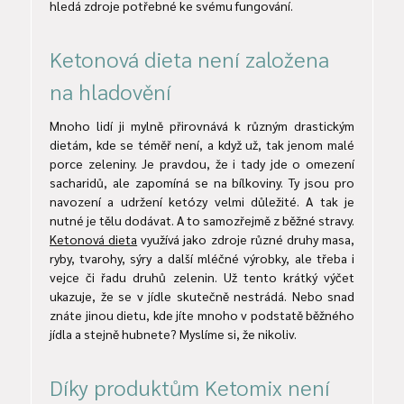
hledá zdroje potřebné ke svému fungování.
Ketonová dieta není založena
na hladovění
Mnoho lidí ji mylně přirovnává k různým drastickým
dietám, kde se téměř není, a když už, tak jenom malé
porce zeleniny. Je pravdou, že i tady jde o omezení
sacharidů, ale zapomíná se na bílkoviny. Ty jsou pro
navození a udržení ketózy velmi důležité. A tak je
nutné je tělu dodávat. A to samozřejmě z běžné stravy.
Ketonová dieta
využívá jako zdroje různé druhy masa,
ryby, tvarohy, sýry a další mléčné výrobky, ale třeba i
vejce či řadu druhů zelenin. Už tento krátký výčet
ukazuje, že se v jídle skutečně nestrádá. Nebo snad
znáte jinou dietu, kde jíte mnoho v podstatě běžného
jídla a stejně hubnete? Myslíme si, že nikoliv.
Díky produktům Ketomix není