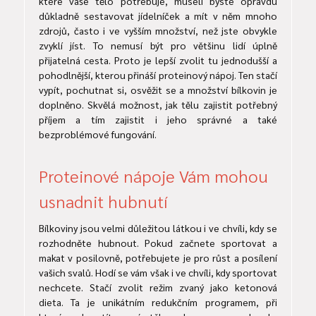
které vaše tělo potřebuje, museli byste opravdu
důkladně sestavovat jídelníček a mít v něm mnoho
zdrojů, často i ve vyšším množství, než jste obvykle
zvyklí jíst. To nemusí být pro většinu lidí úplně
přijatelná cesta. Proto je lepší zvolit tu jednodušší a
pohodlnější, kterou přináší proteinový nápoj. Ten stačí
vypít, pochutnat si, osvěžit se a množství bílkovin je
doplněno. Skvělá možnost, jak tělu zajistit potřebný
příjem a tím zajistit i jeho správné a také
bezproblémové fungování.
Proteinové nápoje Vám mohou
usnadnit hubnutí
Bílkoviny jsou velmi důležitou látkou i ve chvíli, kdy se
rozhodněte hubnout. Pokud začnete sportovat a
makat v posilovně, potřebujete je pro růst a posílení
vašich svalů. Hodí se vám však i ve chvíli, kdy sportovat
nechcete. Stačí zvolit režim zvaný jako ketonová
dieta. Ta je unikátním redukčním programem, při