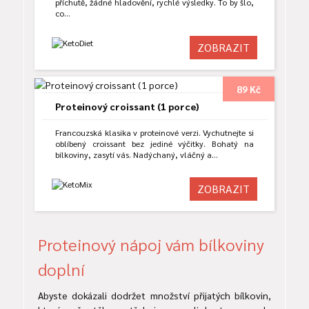
příchutě, žádné hladovění, rychlé výsledky. To by šlo,
co…
ZOBRAZIT
89 Kč
Proteinový croissant (1 porce)
Francouzská klasika v proteinové verzi. Vychutnejte si
oblíbený croissant bez jediné výčitky. Bohatý na
bílkoviny, zasytí vás. Nadýchaný, vláčný a…
ZOBRAZIT
Proteinový nápoj vám bílkoviny
doplní
Abyste dokázali dodržet množství přijatých bílkovin,