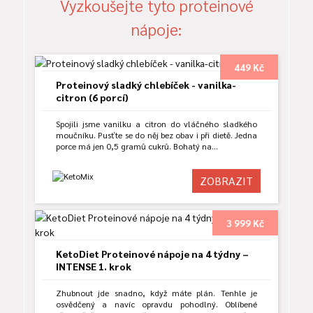
Vyzkoušejte tyto proteinové
nápoje:
449 Kč
Proteinový sladký chlebíček - vanilka-
citron (6 porcí)
Spojili jsme vanilku a citron do vláčného sladkého
moučníku. Pusťte se do něj bez obav i při dietě. Jedna
porce má jen 0,5 gramů cukrů. Bohatý na…
ZOBRAZIT
3 999 Kč
KetoDiet Proteinové nápoje na 4 týdny –
INTENSE 1. krok
Zhubnout jde snadno, když máte plán. Tenhle je
osvědčený a navíc opravdu pohodlný. Oblíbené