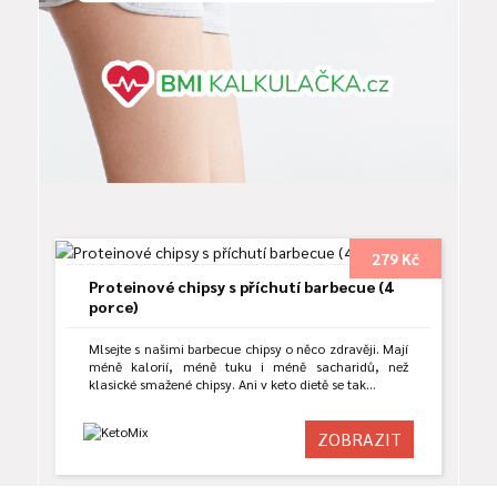
279 Kč
Proteinové chipsy s příchutí barbecue (4
porce)
Mlsejte s našimi barbecue chipsy o něco zdravěji. Mají
méně kalorií, méně tuku i méně sacharidů, než
klasické smažené chipsy. Ani v keto dietě se tak…
ZOBRAZIT