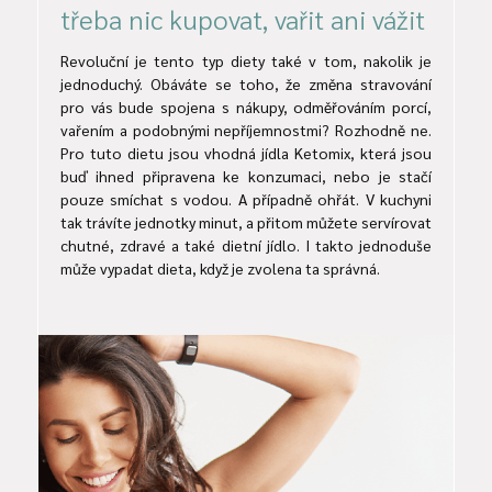
třeba nic kupovat, vařit ani vážit
Revoluční je tento typ diety také v tom, nakolik je
jednoduchý. Obáváte se toho, že změna stravování
pro vás bude spojena s nákupy, odměřováním porcí,
vařením a podobnými nepříjemnostmi? Rozhodně ne.
Pro tuto dietu jsou vhodná jídla Ketomix, která jsou
buď ihned připravena ke konzumaci, nebo je stačí
pouze smíchat s vodou. A případně ohřát. V kuchyni
tak trávíte jednotky minut, a přitom můžete servírovat
chutné, zdravé a také dietní jídlo. I takto jednoduše
může vypadat dieta, když je zvolena ta správná.