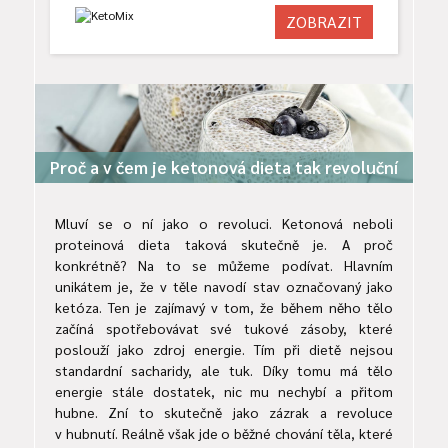
ZOBRAZIT
Proč a v čem je ketonová dieta tak revoluční
Mluví se o ní jako o revoluci. Ketonová neboli
proteinová dieta taková skutečně je. A proč
konkrétně? Na to se můžeme podívat. Hlavním
unikátem je, že v těle navodí stav označovaný jako
ketóza. Ten je zajímavý v tom, že během něho tělo
začíná spotřebovávat své tukové zásoby, které
poslouží jako zdroj energie. Tím při dietě nejsou
standardní sacharidy, ale tuk. Díky tomu má tělo
energie stále dostatek, nic mu nechybí a přitom
hubne. Zní to skutečně jako zázrak a revoluce
v hubnutí. Reálně však jde o běžné chování těla, které