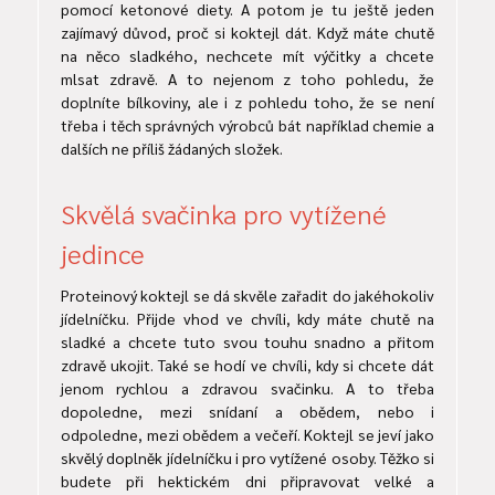
pomocí ketonové diety. A potom je tu ještě jeden
zajímavý důvod, proč si koktejl dát. Když máte chutě
na něco sladkého, nechcete mít výčitky a chcete
mlsat zdravě. A to nejenom z toho pohledu, že
doplníte bílkoviny, ale i z pohledu toho, že se není
třeba i těch správných výrobců bát například chemie a
dalších ne příliš žádaných složek.
Skvělá svačinka pro vytížené
jedince
Proteinový koktejl se dá skvěle zařadit do jakéhokoliv
jídelníčku. Přijde vhod ve chvíli, kdy máte chutě na
sladké a chcete tuto svou touhu snadno a přitom
zdravě ukojit. Také se hodí ve chvíli, kdy si chcete dát
jenom rychlou a zdravou svačinku. A to třeba
dopoledne, mezi snídaní a obědem, nebo i
odpoledne, mezi obědem a večeří. Koktejl se jeví jako
skvělý doplněk jídelníčku i pro vytížené osoby. Těžko si
budete při hektickém dni připravovat velké a