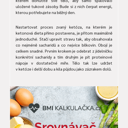
kterém donutíte své tělo, aby samo spalovalo
uložené tukové zásoby. Bude si z nich čerpat energii,
kterou potřebujete na běžný den.
Nastartovat proces zvaný ketóza, na kterém je
ketonová dieta přímo postavena, je přitom maximálně
jednoduché. Stačí upravit stravu tak, aby obsahovala
co nejméně sacharidů a co nejvíce bílkovin. Obojí je
celkem snadné. Prvním krokem je odebrat z jídelníčku
konkrétní sacharidy a tím druhým je pít proteinové
nápoje v dostatečné míře. Tělo tak lze udržet
v ketóze i delší dobu a kila půjdou jako zázrakem dolů.