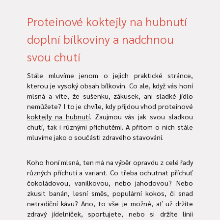
Proteinové koktejly na hubnutí
doplní bílkoviny a nadchnou
svou chutí
Stále mluvíme jenom o jejich praktické stránce,
kterou je vysoký obsah bílkovin. Co ale, když vás honí
mlsná a víte, že sušenku, zákusek, ani sladké jídlo
nemůžete? I to je chvíle, kdy přijdou vhod proteinové
koktejly na hubnutí
. Zaujmou vás jak svou sladkou
chutí, tak i různými příchutěmi. A přitom o nich stále
mluvíme jako o součásti zdravého stavování.
Koho honí mlsná, ten má na výběr opravdu z celé řady
různých příchutí a variant. Co třeba ochutnat příchuť
čokoládovou, vanilkovou, nebo jahodovou? Nebo
zkusit banán, lesní směs, populární kokos, či snad
netradiční kávu? Ano, to vše je možné, ať už držíte
zdravý jídelníček, sportujete, nebo si držíte linii